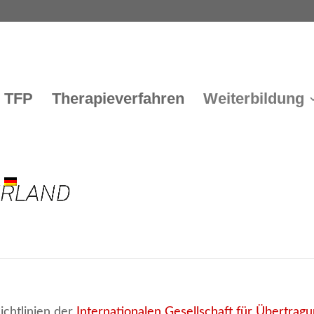
TFP
Therapieverfahren
Weiterbildung
ldungen in französischer (Lausanne) und deutscher Sprac
ichtlinien der
Internationalen Gesellschaft für Übertrag