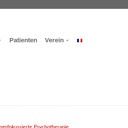
Patienten
Verein
he (Psychiatrische Klinik
ungsfokussierte Psychotherapie