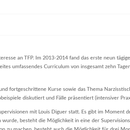
Interesse an TFP. Im 2013-2014 fand das erste neun tägig
ites umfassendes Curriculum von insgesamt zehn Tage
und fortgeschrittene Kurse sowie das Thema Narzisstisc
eispiele diskutiert und Fälle präsentiert (intensiver Pra
upervisionen mit Louis Diguer statt. Es gibt im Moment d
wurde, besteht die Möglichkeit in eine der Supervisi
ion zu machen, besteht auch die Möglichkeit für drei Mo